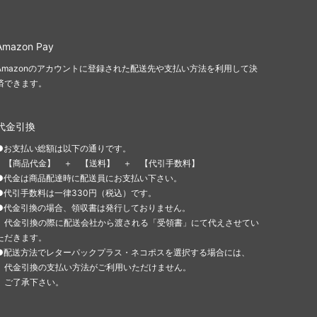
Amazon Pay
Amazonのアカウントに登録された配送先や支払い方法を利用して決
済できます。
代金引換
●お支払い総額は以下の通りです。
【商品代金】 ＋ 【送料】 ＋ 【代引手数料】
●代金は商品配達時に配送員にお支払い下さい。
●代引手数料は一律330円（税込）です。
●代金引換の場合、領収書は発行しておりません。
代金引換の際に配送会社から渡される「受領書」にて代えさせてい
ただきます。
●配送方法でレターパックプラス・ネコポスを選択する場合には、
代金引換の支払い方法がご利用いただけません。
ご了承下さい。