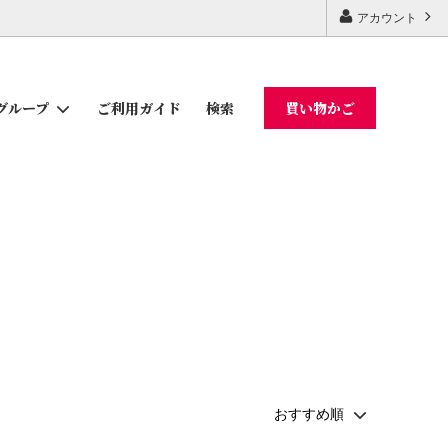
アカウント
ご利用ガイド
検索
買い物かご
グループ
ギフトセット
かつお節・削り節