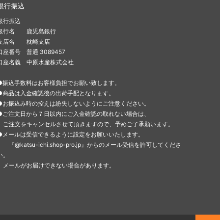
銀行振込
銀行振込
銀行名 鹿児島銀行
支店名 枕崎支店
口座番号 普通 3089457
口座名義 中原水産株式会社
●振込手数料はお客様負担でお願い致します。
●商品は入金確認後の出荷手配となります。
●お振込み時の控えは紛失しないようにご注意ください。
●ご注文日から７日以内にご入金確認の取れない場合は、
ご注文をキャンセルさせて頂きますので、予めご了承願います。
●メールは受信できるように設定をお願いいたします。
『@katsu-ichi.shop-pro.jp』からのメール受信を許可してくださ
い。
メールがお届けできない場合があります。