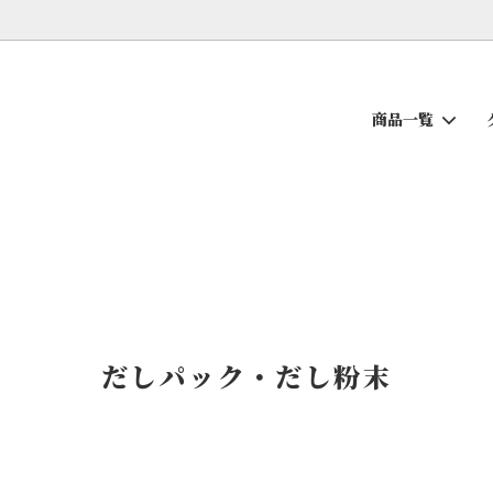
商品一覧
ち
せんべい
薩摩の逸品
おだし加工品
だしパック・だし粉末