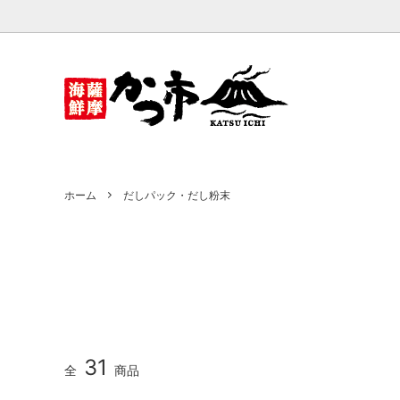
かつ市
だしパック・だし粉末
ベビい
おだし
かつお節削り器
ホーム
だしパック・だし粉末
31
全
商品