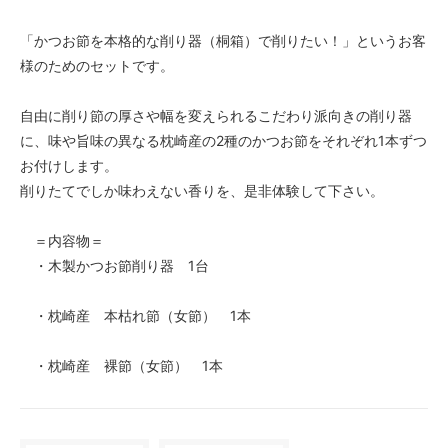
「かつお節を本格的な削り器（桐箱）で削りたい！」というお客
様のためのセットです。
自由に削り節の厚さや幅を変えられるこだわり派向きの削り器
に、味や旨味の異なる枕崎産の2種のかつお節をそれぞれ1本ずつ
お付けします。
削りたてでしか味わえない香りを、是非体験して下さい。
＝内容物＝
・木製かつお節削り器 1台
・枕崎産 本枯れ節（女節） 1本
・枕崎産 裸節（女節） 1本