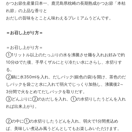
かつお節生産量日本一、鹿児島県枕崎の長期熟成かつお節「本枯
れ節」の上品な香りと
おだしの旨味をとことん味わえるプレミアムうどんです。
＝お召し上がり方＝
＝お召し上がり方＝
①1リットル以上のたっぷりの水を沸騰させ麺を入れお好みで約
10分ゆでた後、手早くザルにとり冷たい水にさらし、水切りす
る。
②鍋に水350mlを入れ、だしパック(銀色の袋)を開け、茶色のだ
しパックを袋ごと水に入れて弱火でじっくり加熱し、沸騰後2～
3分間で火をとめてだしパックを取りだす。
③どんぶりに②のおだしを入れ、①の水切りしたうどんを入れ
れば出来上がり。
②の中に①の水切りしたうどんを入れ、弱火で1分間煮込め
ば、美味しい煮込み風うどんとしてもお楽しみいただけます。