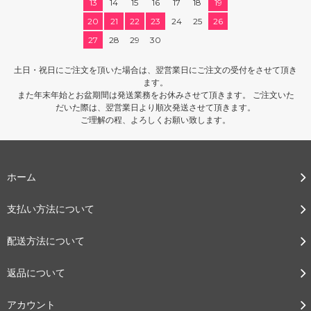
13
14
15
16
17
18
19
20
21
22
23
24
25
26
27
28
29
30
土日・祝日にご注文を頂いた場合は、翌営業日にご注文の受付をさせて頂き
ます。
また年末年始とお盆期間は発送業務をお休みさせて頂きます。 ご注文いた
だいた際は、翌営業日より順次発送させて頂きます。
ご理解の程、よろしくお願い致します。
ホーム
支払い方法について
配送方法について
返品について
アカウント