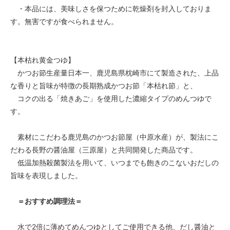
・本品には、美味しさを保つために乾燥剤を封入しておりま
す。無害ですが食べられません。
【本枯れ黄金つゆ】
かつお節生産量日本一、鹿児島県枕崎市にて製造された、上品
な香りと旨味が特徴の長期熟成かつお節「本枯れ節」と、
コクの出る「焼きあご」を使用した濃縮タイプのめんつゆで
す。
素材にこだわる鹿児島のかつお節屋（中原水産）が、製法にこ
だわる長野の醤油屋（三原屋）と共同開発した商品です。
低温加熱殺菌製法を用いて、いつまでも飽きのこないおだしの
旨味を表現しました。
＝おすすめ調理法＝
水で2倍に薄めてめんつゆとしてご使用できる他、だし醤油と