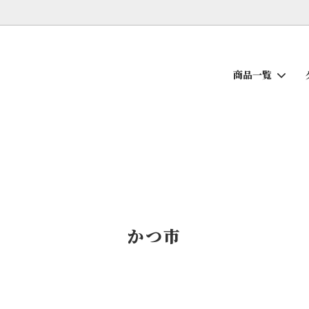
商品一覧
ち
せんべい
薩摩の逸品
おだし加工品
かつ市