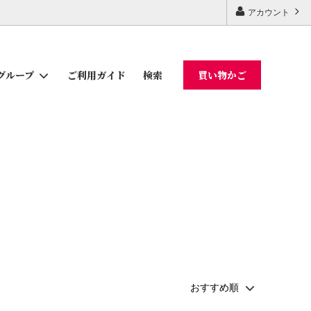
アカウント
ご利用ガイド
検索
買い物かご
グループ
ギフトセット
かつお節・削り節