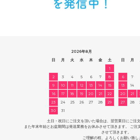
2026年8月
日
月
火
水
木
金
土
日
月
1
2
3
4
5
6
7
8
6
7
9
10
11
12
13
14
15
13
14
16
17
18
19
20
21
22
20
21
23
24
25
26
27
28
29
27
28
30
31
土日・祝日にご注文を頂いた場合は、翌営業日にご注
また年末年始とお盆期間は発送業務をお休みさせて頂きます。 ご注
させて頂きます。
ご理解の程、よろしくお願い致し