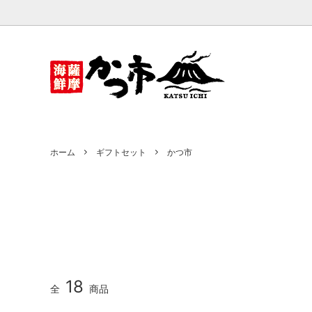
かつ市
だしパック・だし粉末
ベビい
おだし
かつお節削り器
ホーム
ギフトセット
かつ市
18
全
商品