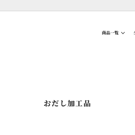
商品一覧
ち
せんべい
薩摩の逸品
おだし加工品
おだし加工品