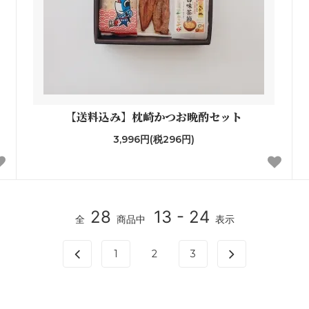
【送料込み】枕崎かつお晩酌セット
3,996円(税296円)
28
13 - 24
全
商品中
表示
1
2
3