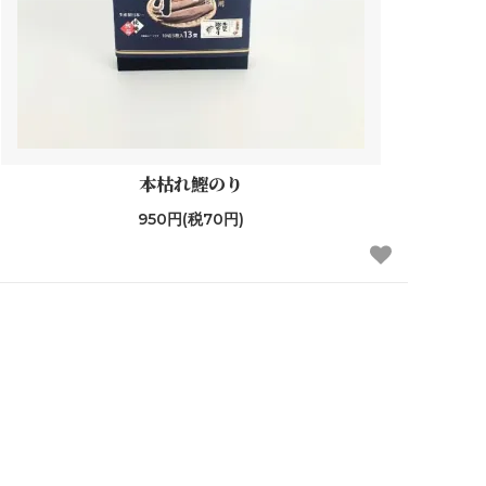
本枯れ鰹のり
950円(税70円)