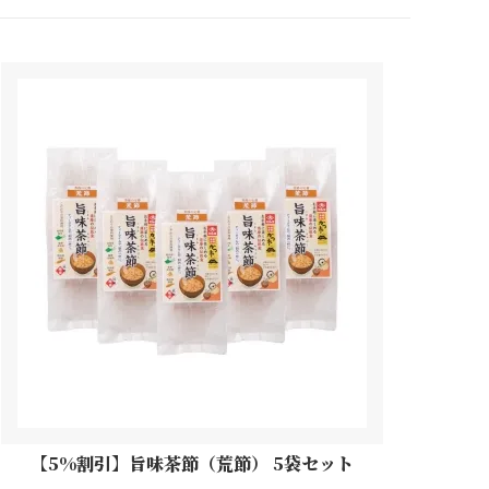
【5%割引】旨味茶節（荒節） 5袋セット