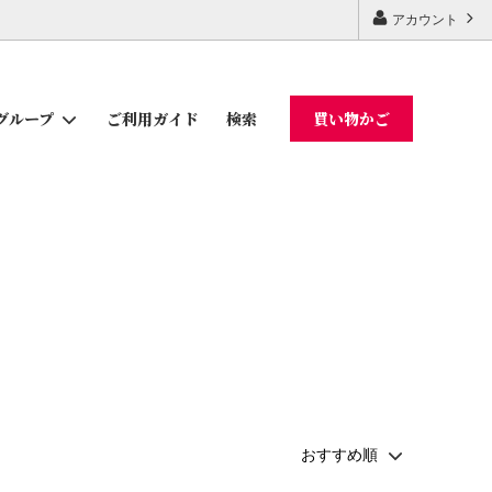
アカウント
ご利用ガイド
検索
買い物かご
グループ
ギフトセット
かつお節・削り節