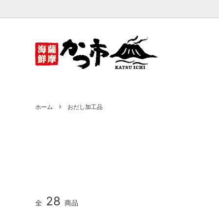
かつ市
だしパック・だし粉末
ベビい
おだし
かつお節削り器
ホーム
おだし加工品
28
全
商品