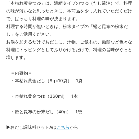
「本枯れ黄金つゆ」は、濃縮タイプのつゆ（だし醤油）で、料理
の味が薄いなと思ったときに、本商品を少し入れていただくだけ
で、ばっちり料理の味が決まります。
料理する時間が無いときは、粉末タイプの「鰹と昆布の粉末だ
し」をご活用ください。
お湯を加えるだけでおだしに、汁物、ご飯もの、麺類など色々な
料理にトッピングとしてふりかけるだけで、料理の旨味がぐっと
増します。
＝内容物＝
・本枯れ黄金だし（8g×10袋） 1袋
・本枯れ黄金つゆ（360ml） 1本
・鰹と昆布の粉末だし（40g） 1袋
▶おだし調味料セットAは
こちら
から